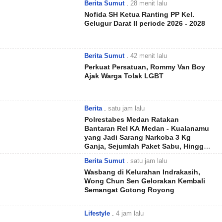
Berita Sumut
.
28 menit lalu
Nofida SH Ketua Ranting PP Kel.
Gelugur Darat II periode 2026 - 2028
Berita Sumut
.
42 menit lalu
Perkuat Persatuan, Rommy Van Boy
Ajak Warga Tolak LGBT
Berita
.
satu jam lalu
Polrestabes Medan Ratakan
Bantaran Rel KA Medan - Kualanamu
yang Jadi Sarang Narkoba 3 Kg
Ganja, Sejumlah Paket Sabu, Hingga
Beragam Senjata Disita ME
Berita Sumut
.
satu jam lalu
Wasbang di Kelurahan Indrakasih,
Wong Chun Sen Gelorakan Kembali
Semangat Gotong Royong
Lifestyle
.
4 jam lalu